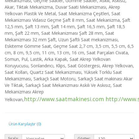
Mekanizması, Geçme Saatler, Gömme Saatler, Askılı, Askısız,
Akar, Tiktak Mekanizma, Duvar Saati Mekanizması, Akrep
Yelkovan Plastik Ve Metal, Saat Mekanizma Çeşitleri, Saat
Mekanizması Vidasız Geçme Şaft 8 mm, Saat Mekanizma, Şaft
12,5 mm, Şaft 13 mm, Şaft 14 mm, Şaft 16,5 mm, Şaft 18,5
mm, Şaft 22 mm, Saat Mekanizması Şaft 28 mm, Saat
Mekanizması 32 mm Şaft, Uzun Şaftlı Saat mekanizması,
Eskiteme Gömme Saat, Geçme Saat 2,7 cm, 3,5 cm, 5,5 cm, 6,5
cm, 8 cm, 9,5 cm, 11 cm, 13 cm, 16 cm, Saat Parçaları Civata,
Somun, Pul, Lastik, Arka Kapak, Saat Akrep Yelkovan
Koruyucusu, Sonlandırıcı, Klips, Saat Göstergesi, Akrep Yelkovan,
Saat Kolları, Quartz Saat Mekanizması, Yüksek Torklu Saat
Mekanizması, Sarkaçlı Saat Motoru, Sarkaçlı Saat makinası Akar
Ve Tiktak, Sarkaçlı Saat Mekanizması Askılı Ve Askısız, Saat
Mekanizması Akrep
http://www.saatmakinesi.com
http://www.
Yelkovan,
Ürün Karşılaştır (0)
Sırala:
Göster: