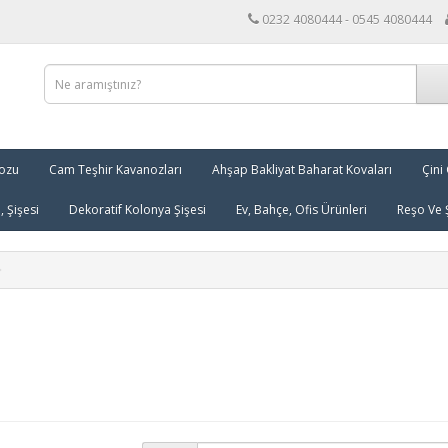
0232 4080444 - 0545 4080444
nozu
Cam Teşhir Kavanozları
Ahşap Bakliyat Baharat Kovaları
Çini
 Şişesi
Dekoratif Kolonya Şişesi
Ev, Bahçe, Ofis Ürünleri
Reşo Ve 