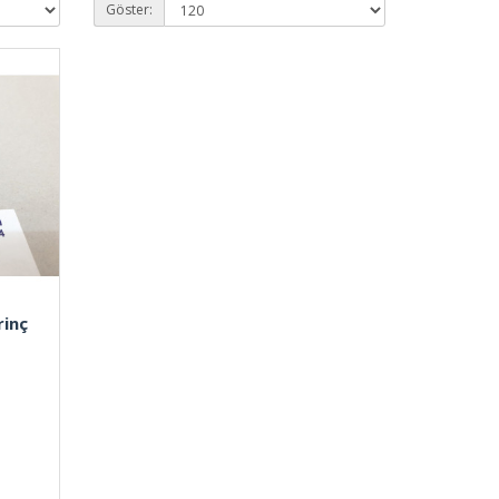
Göster:
rinç