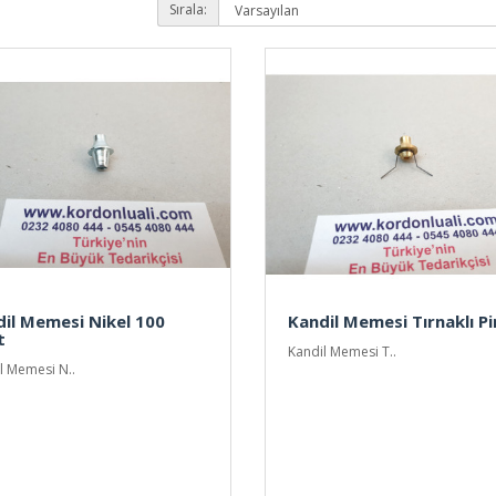
Sırala:
il Memesi Nikel 100
Kandil Memesi Tırnaklı Pi
t
Kandil Memesi T..
l Memesi N..