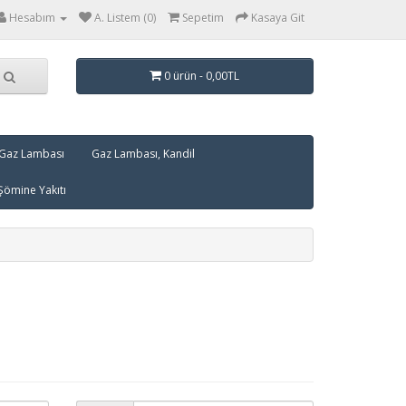
Hesabım
A. Listem (0)
Sepetim
Kasaya Git
0 ürün - 0,00TL
 Gaz Lambası
Gaz Lambası, Kandil
Şömine Yakıtı