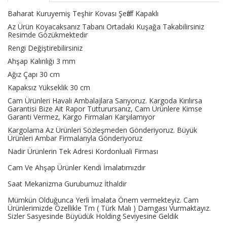
Baharat Kuruyemiş Teşhir Kovası Şeffaf Kapaklı
Az Ürün Koyacaksanız Tabanı Ortadaki Kuşağa Takabilirsiniz
Resimde Gözükmektedir
Rengi Değiştirebilirsiniz
Ahşap Kalınlığı 3 mm
Ağız Çapı 30 cm
Kapaksız Yükseklik 30 cm
Cam Ürünleri Havalı Ambalajlara Sarıyoruz. Kargoda Kırılırsa
Garantisi Bize Ait Rapor Tutturursanız,
Cam Ürünlere Kimse
Garanti Vermez, Kargo Firmaları Karşılamıyor
Kargolama Az Ürünleri Sözleşmeden Gönderiyoruz. Büyük
Ürünleri Ambar Firmalarıyla Gönderiyoruz
Nadir Ürünlerin Tek Adresi Kordonluali Firması
Cam Ve Ahşap Ürünler Kendi İmalatımızdır
Saat Mekanizma Gurubumuz İthaldir
Mümkün Olduğunca Yerli İmalata Önem vermekteyiz. Cam
Ürünlerimizde Özellikle Tm ( Türk Malı ) Damgası Vurmaktayız.
Sizler Sasyesinde Büyüdük Holding Seviyesine Geldik